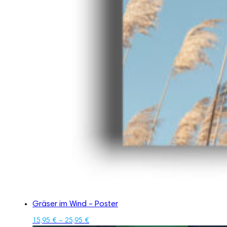
Gräser im Wind – Poster
15,95
€
–
25,95
€