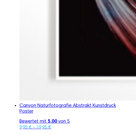
Canyon Naturfotografie Abstrakt Kunstdruck
Poster
Bewertet mit
5.00
von 5
9,95
€
–
19,95
€