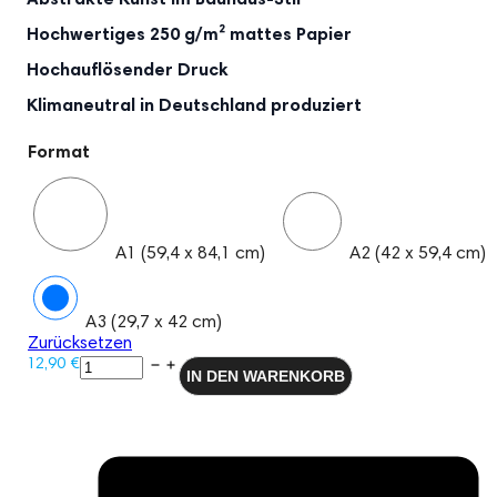
Abstrakte Kunst im Bauhaus-Stil
Hochwertiges 250 g/m² mattes Papier
Hochauflösender Druck
Klimaneutral in Deutschland produziert
Format
A1 (59,4 x 84,1 cm)
A2 (42 x 59,4 cm)
A3 (29,7 x 42 cm)
Zurücksetzen
Bauhaus
12,90
€
IN DEN WARENKORB
Stil
Poster
Plakat
-
Minimalistische
Tropfen