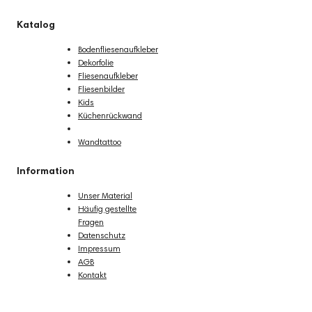
Katalog
Bodenfliesenaufkleber
Dekorfolie
Fliesenaufkleber
Fliesenbilder
Kids
Küchenrückwand
Poster
Wandtattoo
Information
Unser Material
Häufig gestellte
Fragen
Datenschutz
Impressum
AGB
Kontakt