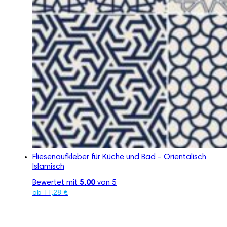
Fliesenaufkleber für Küche und Bad – Orientalisch
Islamisch
Bewertet mit
5.00
von 5
ab
11,28
€