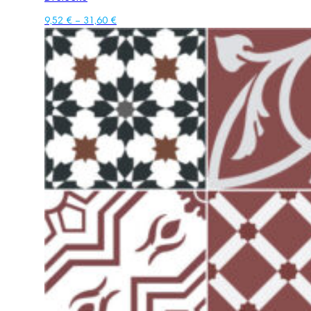
9,52
€
–
31,60
€