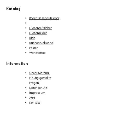
Katalog
Bodenfliesenaufkleber
Dekorfolie
Fliesenaufkleber
Fliesenbilder
Kids
Küchenrückwand
Poster
Wandtattoo
Information
Unser Material
Häufig gestellte
Fragen
Datenschutz
Impressum
AGB
Kontakt