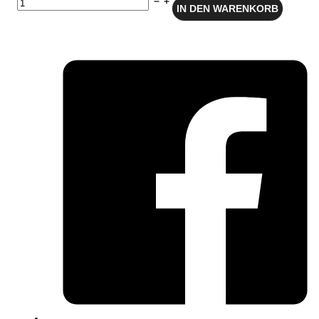
Dekorfolie
IN DEN WARENKORB
Möbelfolie
Vintage
Blumen
Menge