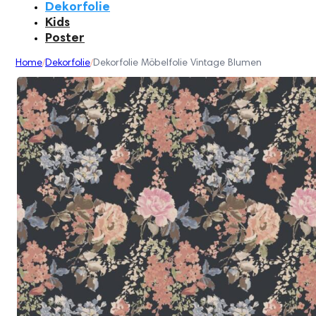
Dekorfolie
Kids
Poster
Home
Dekorfolie
Dekorfolie Möbelfolie Vintage Blumen
/
/