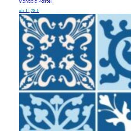
Mandala Pastell
ab
11,28
€