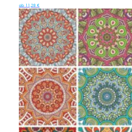
ab
11,28
€