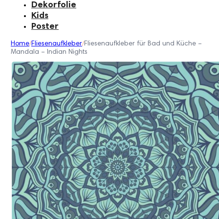
Dekorfolie
Kids
Poster
Home
Fliesenaufkleber
Fliesenaufkleber für Bad und Küche –
/
/
Mandala – Indian Nights