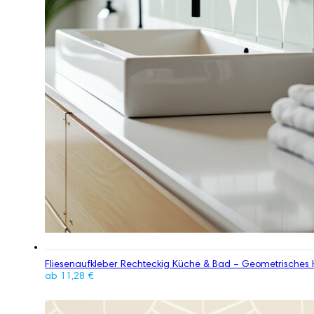
Fliesenaufkleber Rechteckig Küche & Bad – Geometrisches 
ab
11,28
€