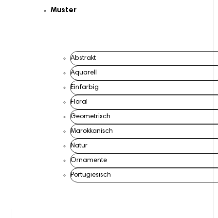
Muster
Abstrakt
Aquarell
Einfarbig
Floral
Geometrisch
Marokkanisch
Natur
Ornamente
Portugiesisch