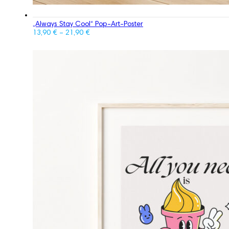
„Always Stay Cool“ Pop-Art-Poster
13,90
€
–
21,90
€