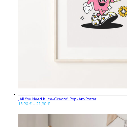
„All You Need Is Ice-Cream“ Pop-Art-Poster
13,90
€
–
21,90
€