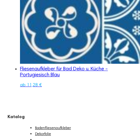
Fliesenaufkleber für Bad Deko u. Küche –
Portugiesisch Blau
ab
11,28
€
Katalog
Bodenfliesenaufkleber
Dekorfolie