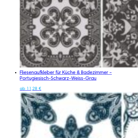
Fliesenaufkleber für Küche & Badezimmer –
Portugiesisch-Schwarz-Weiss-Grau
ab
11,28
€