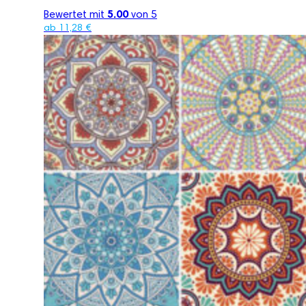
Bewertet mit
5.00
von 5
ab
11,28
€