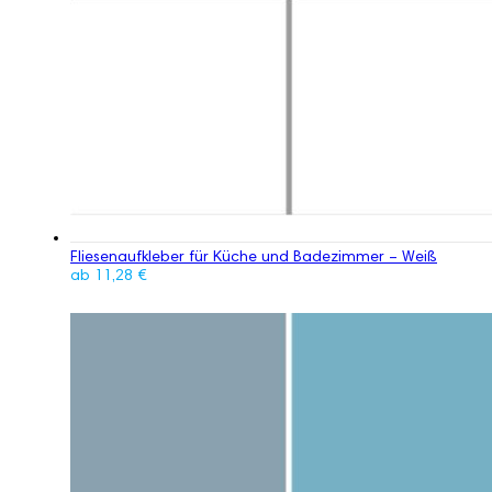
Fliesenaufkleber für Küche und Badezimmer – Weiß
ab
11,28
€