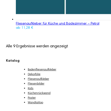
Fliesenaufkleber für Küche und Badezimmer – Petrol
ab
11,28
€
Alle 9 Ergebnisse werden angezeigt
Katalog
Bodenfliesenaufkleber
Dekorfolie
Fliesenaufkleber
Fliesenbilder
Kids
Küchenrückwand
Poster
Wandtattoo