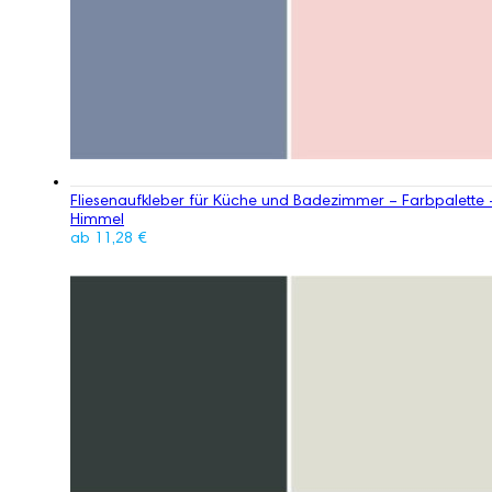
Fliesenaufkleber für Küche und Badezimmer – Farbpalette 
Himmel
ab
11,28
€