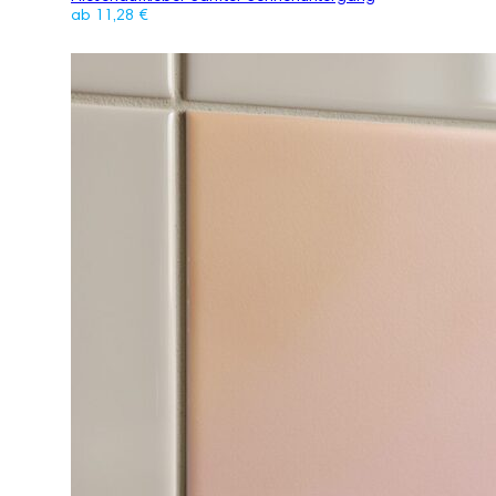
ab
11,28
€