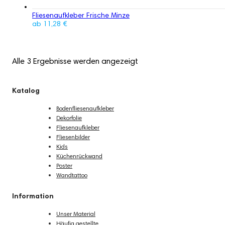
Fliesenaufkleber Frische Minze
ab
11,28
€
Alle 3 Ergebnisse werden angezeigt
Katalog
Bodenfliesenaufkleber
Dekorfolie
Fliesenaufkleber
Fliesenbilder
Kids
Küchenrückwand
Poster
Wandtattoo
Information
Unser Material
Häufig gestellte