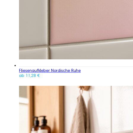
Fliesenaufkleber Nordische Ruhe
ab
11,28
€