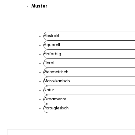
Muster
Abstrakt
Aquarell
Einfarbig
Floral
Geometrisch
Marokkanisch
Natur
Ornamente
Portugiesisch