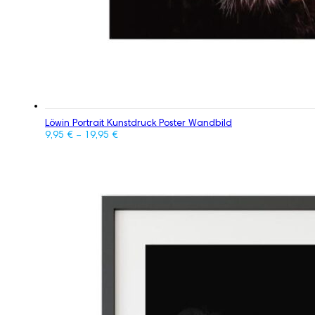
Löwin Portrait Kunstdruck Poster Wandbild
9,95
€
–
19,95
€