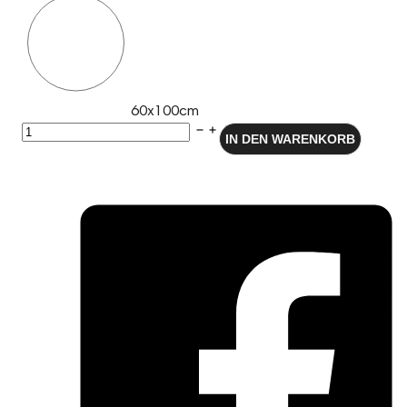
60x100cm
Selbstlklebende
IN DEN WARENKORB
Dekorfolie
Möbelfolie
-
Senf
Menge