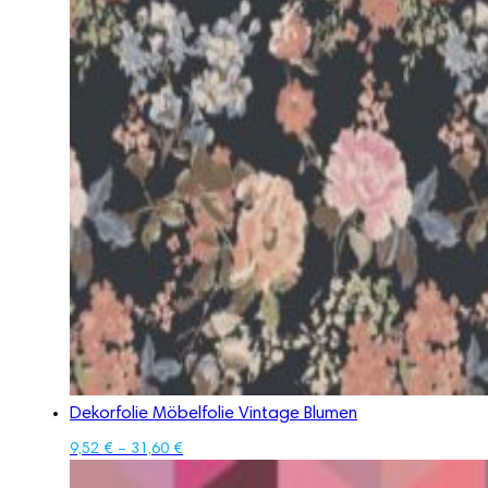
Dekorfolie Möbelfolie Vintage Blumen
9,52
€
–
31,60
€