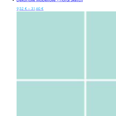
Dekorfolie Möbelfolie – Floral Sketch
9,52
€
–
31,60
€