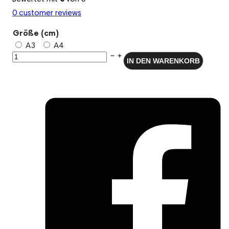
0
customer reviews
Größe (cm)
A3
A4
Wandbild
IN DEN WARENKORB
Kunstdruck
Aquarell
Fuchs
Winter
Wald
Illustration
Menge