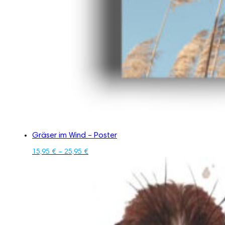
Gräser im Wind – Poster
15,95
€
–
25,95
€