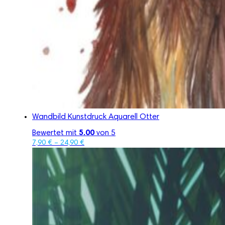
Wandbild Kunstdruck Aquarell Otter
Bewertet mit
5.00
von 5
7,90
€
–
24,90
€