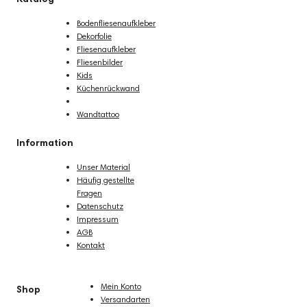
Bodenfliesenaufkleber
Dekorfolie
Fliesenaufkleber
Fliesenbilder
Kids
Küchenrückwand
Poster
Wandtattoo
Information
Unser Material
Häufig gestellte
Fragen
Datenschutz
Impressum
AGB
Kontakt
Mein Konto
Shop
Versandarten