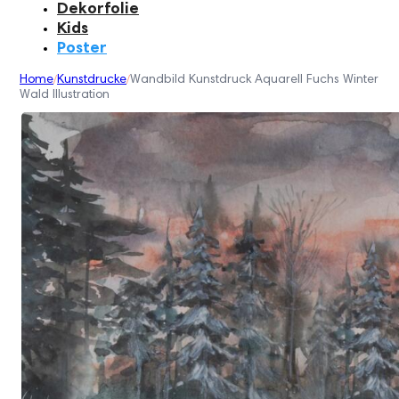
Dekorfolie
Kids
Poster
Home
Kunstdrucke
Wandbild Kunstdruck Aquarell Fuchs Winter
/
/
Wald Illustration