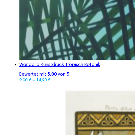
Wandbild Kunstdruck Tropisch Botanik
Bewertet mit
5.00
von 5
9,90
€
–
14,90
€